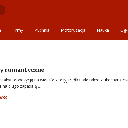
m
Firmy
Kuchnia
Motoryzacja
Nauka
Ogł
my romantyczne
dealną propozycją na wieczór z przyjaciółką, ale także z ukochaną os
re na długo zapadają …
ywka