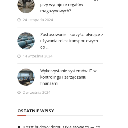
przy wynajmie regałów
magazynowych?
24 listopada 2024
Zastosowanie i korzyści płynące z
używania rolek transportowych
do …
14 września 2024
Wykorzystanie systemów IT w
kontrolingu i zarządzaniu
finansami
2 września 2024
OSTATNIE WPISY
Koszt budowy domu szkieletowego — co