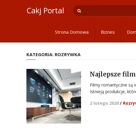
Cakj Portal
Strona Domowa
Biznes
Do
KATEGORIA:
ROZRYWKA
Najlepsze fil
Filmy romantyczne są i
Istnieją produkcje, któ
2 lutego 2020
/
Rozr