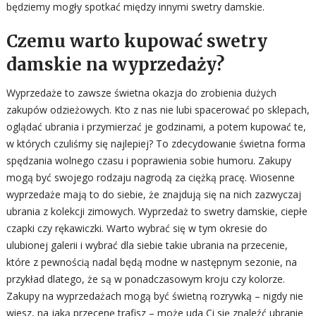
będziemy mogły spotkać między innymi swetry damskie.
Czemu warto kupować swetry
damskie na wyprzedaży?
Wyprzedaże to zawsze świetna okazja do zrobienia dużych
zakupów odzieżowych. Kto z nas nie lubi spacerować po sklepach,
oglądać ubrania i przymierzać je godzinami, a potem kupować te,
w których czuliśmy się najlepiej? To zdecydowanie świetna forma
spędzania wolnego czasu i poprawienia sobie humoru. Zakupy
mogą być swojego rodzaju nagrodą za ciężką pracę. Wiosenne
wyprzedaże mają to do siebie, że znajdują się na nich zazwyczaj
ubrania z kolekcji zimowych. Wyprzedaż to swetry damskie, ciepłe
czapki czy rękawiczki. Warto wybrać się w tym okresie do
ulubionej galerii i wybrać dla siebie takie ubrania na przecenie,
które z pewnością nadal będą modne w następnym sezonie, na
przykład dlatego, że są w ponadczasowym kroju czy kolorze.
Zakupy na wyprzedażach mogą być świetną rozrywką – nigdy nie
wiesz, na jaką przecenę trafisz – może uda Ci się znaleźć ubranie