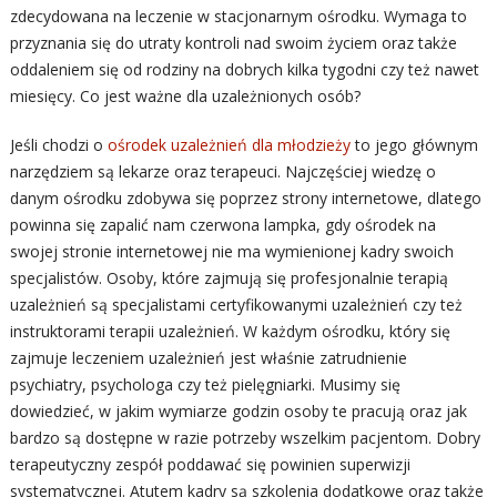
zdecydowana na leczenie w stacjonarnym ośrodku. Wymaga to
przyznania się do utraty kontroli nad swoim życiem oraz także
oddaleniem się od rodziny na dobrych kilka tygodni czy też nawet
miesięcy. Co jest ważne dla uzależnionych osób?
Jeśli chodzi o
ośrodek uzależnień dla młodzieży
to jego głównym
narzędziem są lekarze oraz terapeuci. Najczęściej wiedzę o
danym ośrodku zdobywa się poprzez strony internetowe, dlatego
powinna się zapalić nam czerwona lampka, gdy ośrodek na
swojej stronie internetowej nie ma wymienionej kadry swoich
specjalistów. Osoby, które zajmują się profesjonalnie terapią
uzależnień są specjalistami certyfikowanymi uzależnień czy też
instruktorami terapii uzależnień. W każdym ośrodku, który się
zajmuje leczeniem uzależnień jest właśnie zatrudnienie
psychiatry, psychologa czy też pielęgniarki. Musimy się
dowiedzieć, w jakim wymiarze godzin osoby te pracują oraz jak
bardzo są dostępne w razie potrzeby wszelkim pacjentom. Dobry
terapeutyczny zespół poddawać się powinien superwizji
systematycznej. Atutem kadry są szkolenia dodatkowe oraz także