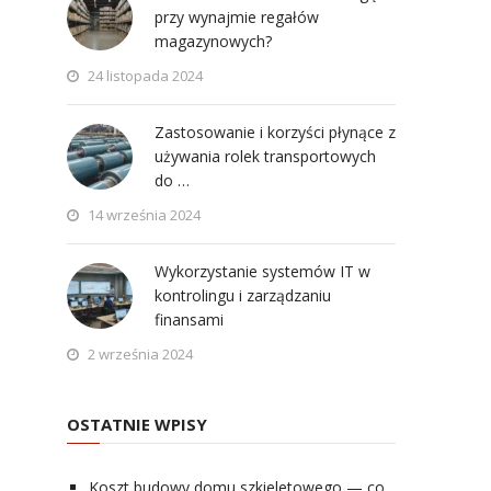
przy wynajmie regałów
magazynowych?
24 listopada 2024
Zastosowanie i korzyści płynące z
używania rolek transportowych
do …
14 września 2024
Wykorzystanie systemów IT w
kontrolingu i zarządzaniu
finansami
2 września 2024
OSTATNIE WPISY
Koszt budowy domu szkieletowego — co