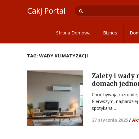
Cakj Portal
Strona Domowa
Biznes
Do
TAG:
WADY KLIMATYZACJI
Zalety i wady
domach jedno
Choć bywają rozmaite, 
Pierwszym, najbardzie
spotykana …
27 stycznia 2025
/
Ak