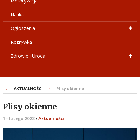
Motoryzacja
Nauka
Ogłoszenia
Rozrywka
Zdrowie i Uroda
AKTUALNOŚCI
Plisy okienne
Plisy okienne
14 lutego 2022
/
Aktualności