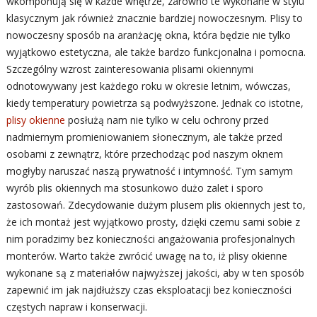
wkomponują się w każde wnętrze, zarówno te wykonane w stylu
klasycznym jak również znacznie bardziej nowoczesnym. Plisy to
nowoczesny sposób na aranżację okna, która będzie nie tylko
wyjątkowo estetyczna, ale także bardzo funkcjonalna i pomocna.
Szczególny wzrost zainteresowania plisami okiennymi
odnotowywany jest każdego roku w okresie letnim, wówczas,
kiedy temperatury powietrza są podwyższone. Jednak co istotne,
plisy okienne
posłużą nam nie tylko w celu ochrony przed
nadmiernym promieniowaniem słonecznym, ale także przed
osobami z zewnątrz, które przechodząc pod naszym oknem
mogłyby naruszać naszą prywatność i intymność. Tym samym
wyrób plis okiennych ma stosunkowo dużo zalet i sporo
zastosowań. Zdecydowanie dużym plusem plis okiennych jest to,
że ich montaż jest wyjątkowo prosty, dzięki czemu sami sobie z
nim poradzimy bez konieczności angażowania profesjonalnych
monterów. Warto także zwrócić uwagę na to, iż plisy okienne
wykonane są z materiałów najwyższej jakości, aby w ten sposób
zapewnić im jak najdłuższy czas eksploatacji bez konieczności
częstych napraw i konserwacji.