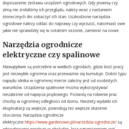
doposażenie zestawu urządzeń ogrodowych. Gdy jesienią czy
zimą nie zrobiliśmy ich przeglądu, należy wraz z nastaniem
słonecznych dni zobaczyć ich stan. Uszkodzone narzędzia
ogrodowe należy oddać do naprawy czy wyrzucić, natomiast owe
jakie nie sprawdziły się w ostatnim sezonie, zamienić na nowe.
Narzędzia ogrodnicze
elektryczne czy spalinowe
Niewątpliwie są potrzebne w wielkich ogrodach, gdzie ilość pracy
jest niezwykle ogromna oraz przeważnie się kumuluje. Dobór typu
napędu silnika w ogromnej mierze zależny jest od osobistych
warunków. Urządzenia spalinowe można wykorzystywać
niezależnie od napięcia prądowego. Pozwolą na robienie prac
choćby w ogromnej odległości od domu. Niestety wydatki ich
eksploatacji są większe, powodują też większe skażenie
otoczenia. Narzędzia ogrodnicze
elektryczne
https://www.gardenowo.pl/narzedzia-ogrodnicze/
są
zdecydowanie prostsze w obsłudze, lecz ograniczeniem jest