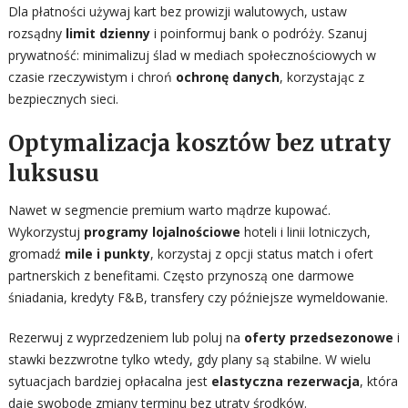
Dla płatności używaj kart bez prowizji walutowych, ustaw
rozsądny
limit dzienny
i poinformuj bank o podróży. Szanuj
prywatność: minimalizuj ślad w mediach społecznościowych w
czasie rzeczywistym i chroń
ochronę danych
, korzystając z
bezpiecznych sieci.
Optymalizacja kosztów bez utraty
luksusu
Nawet w segmencie premium warto mądrze kupować.
Wykorzystuj
programy lojalnościowe
hoteli i linii lotniczych,
gromadź
mile i punkty
, korzystaj z opcji status match i ofert
partnerskich z benefitami. Często przynoszą one darmowe
śniadania, kredyty F&B, transfery czy późniejsze wymeldowanie.
Rezerwuj z wyprzedzeniem lub poluj na
oferty przedsezonowe
i
stawki bezzwrotne tylko wtedy, gdy plany są stabilne. W wielu
sytuacjach bardziej opłacalna jest
elastyczna rezerwacja
, która
daje swobodę zmiany terminu bez utraty środków.