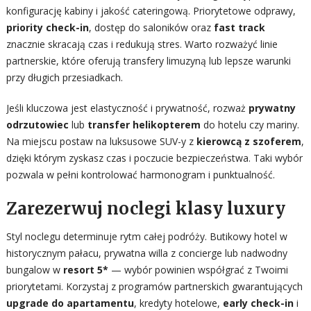
konfigurację kabiny i jakość cateringową. Priorytetowe odprawy,
priority check-in
, dostęp do saloników oraz
fast track
znacznie skracają czas i redukują stres. Warto rozważyć linie
partnerskie, które oferują transfery limuzyną lub lepsze warunki
przy długich przesiadkach.
Jeśli kluczowa jest elastyczność i prywatność, rozważ
prywatny
odrzutowiec
lub
transfer helikopterem
do hotelu czy mariny.
Na miejscu postaw na luksusowe SUV-y z
kierowcą z szoferem
,
dzięki którym zyskasz czas i poczucie bezpieczeństwa. Taki wybór
pozwala w pełni kontrolować harmonogram i punktualność.
Zarezerwuj noclegi klasy luxury
Styl noclegu determinuje rytm całej podróży. Butikowy hotel w
historycznym pałacu, prywatna willa z concierge lub nadwodny
bungalow w
resort 5*
— wybór powinien współgrać z Twoimi
priorytetami. Korzystaj z programów partnerskich gwarantujących
upgrade do apartamentu
, kredyty hotelowe,
early check-in
i