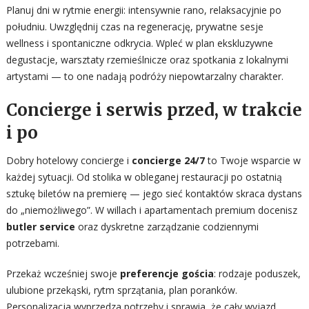
Planuj dni w rytmie energii: intensywnie rano, relaksacyjnie po
południu. Uwzględnij czas na regenerację, prywatne sesje
wellness i spontaniczne odkrycia. Wpleć w plan ekskluzywne
degustacje, warsztaty rzemieślnicze oraz spotkania z lokalnymi
artystami — to one nadają podróży niepowtarzalny charakter.
Concierge i serwis przed, w trakcie
i po
Dobry hotelowy concierge i
concierge 24/7
to Twoje wsparcie w
każdej sytuacji. Od stolika w obleganej restauracji po ostatnią
sztukę biletów na premierę — jego sieć kontaktów skraca dystans
do „niemożliwego”. W willach i apartamentach premium docenisz
butler service
oraz dyskretne zarządzanie codziennymi
potrzebami.
Przekaż wcześniej swoje
preferencje gościa
: rodzaje poduszek,
ulubione przekąski, rytm sprzątania, plan poranków.
Personalizacja wyprzedza potrzeby i sprawia, że cały wyjazd