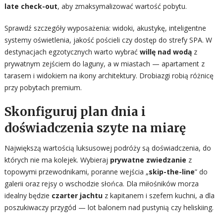
late check-out
, aby zmaksymalizować wartość pobytu.
Sprawdź szczegóły wyposażenia: widoki, akustykę, inteligentne
systemy oświetlenia, jakość pościeli czy dostęp do strefy SPA. W
destynacjach egzotycznych warto wybrać
willę nad wodą
z
prywatnym zejściem do laguny, a w miastach — apartament z
tarasem i widokiem na ikony architektury. Drobiazgi robią różnicę
przy pobytach premium.
Skonfiguruj plan dnia i
doświadczenia szyte na miarę
Największą wartością luksusowej podróży są doświadczenia, do
których nie ma kolejek. Wybieraj
prywatne zwiedzanie
z
topowymi przewodnikami, poranne wejścia „
skip-the-line
” do
galerii oraz rejsy o wschodzie słońca. Dla miłośników morza
idealny będzie
czarter jachtu
z kapitanem i szefem kuchni, a dla
poszukiwaczy przygód — lot balonem nad pustynią czy heliskiing.