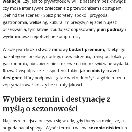
wakacje
. Czy jest to prywatność w willi z basenem bez krawędzi,
czy może intensywne zwiedzanie z przewodnikiem i dostępem
„behind the scenes”? Spisz priorytety: spokój, przygoda,
gastronomia, wellbeing, kultura. Im precyzyjniej zdefiniujesz
oczekiwania, tym łatwiej zbudujesz dopasowany
plan podróży
i
wyeliminujesz niepotrzebne kompromisy.
W kolejnym kroku stwórz ramowy
budżet premium
, dzieląc go
na kategorie: przeloty, noclegi, doświadczenia, transport lokalny,
gastronomia, ubezpieczenie i rezerwę na nieprzewidziane wydatki.
Rozważ współpracę z ekspertem, takim jak
osobisty travel
designer
, który podpowie, gdzie warto dołożyć, a gdzie można
zoptymalizować koszty bez utraty jakości.
Wybierz termin i destynację z
myślą o sezonowości
Najlepsze miejsca odkrywa się wtedy, gdy tłumy są mniejsze, a
pogoda nadal sprzyja. Wybór terminu w tzw.
sezonie niskim
lub