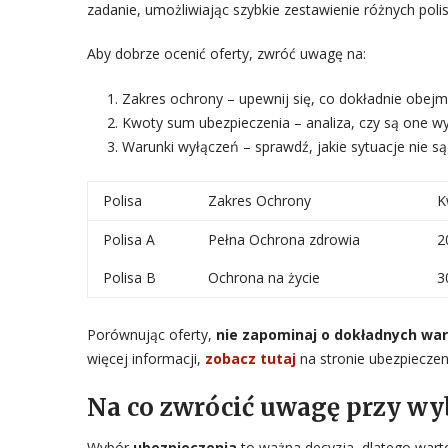
zadanie, umożliwiając szybkie zestawienie różnych polis
Aby dobrze ocenić oferty, zwróć uwagę na:
Zakres ochrony – upewnij się, co dokładnie obejmu
Kwoty sum ubezpieczenia – analiza, czy są one wy
Warunki wyłączeń – sprawdź, jakie sytuacje nie są
Polisa
Zakres Ochrony
K
Polisa A
Pełna Ochrona zdrowia
2
Polisa B
Ochrona na życie
3
Porównując oferty,
nie zapominaj o dokładnych wa
więcej informacji,
zobacz tutaj
na stronie ubezpieczen
Na co zwrócić uwagę przy wy
Wybór
ubezpieczenia
to ważna decyzja, dlatego wart