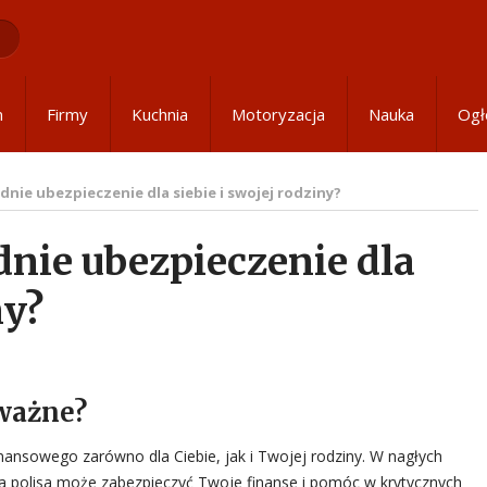
m
Firmy
Kuchnia
Motoryzacja
Nauka
Ogł
nie ubezpieczenie dla siebie i swojej rodziny?
nie ubezpieczenie dla
ny?
 ważne?
nansowego zarówno dla Ciebie, jak i Twojej rodziny. W nagłych
ia polisa może zabezpieczyć Twoje finanse i pomóc w krytycznych