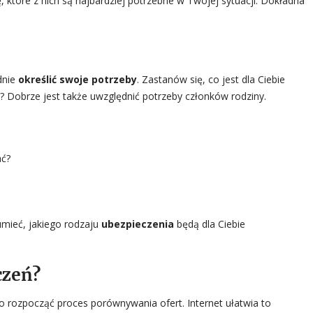
ę, które z nich są najbardziej potrzebne w Twojej sytuacji. Dokładna
dnie
określić swoje potrzeby
. Zastanów się, co jest dla Ciebie
? Dobrze jest także uwzględnić potrzeby członków rodziny.
ać?
zumieć, jakiego rodzaju
ubezpieczenia
będą dla Ciebie
czeń?
o rozpocząć proces porównywania ofert. Internet ułatwia to