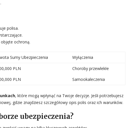
.
je polisa.
starczające.
 objęte ochroną.
wota Sumy Ubezpieczenia
Wyłączenia
00,000 PLN
Choroby przewlekłe
00,000 PLN
Samookaleczenia
runkach
, które mogą wpłynąć na Twoje decyzje. Jeśli potrzebujesz
iowej, gdzie znajdziesz szczegółowy opis polis oraz ich warunków.
borze ubezpieczenia?
o zwrócić uwagę na kilka kluczowych aspektów: