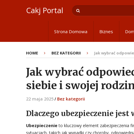
Cakj Portal
Strona Domowa
Biznes
Do
HOME
BEZ KATEGORII
Jak wybrać odpowied
Jak wybrać odpowied
siebie i swojej rodzi
22 maja 2025
/
Bez kategorii
Dlaczego ubezpieczenie jest
Ubezpieczenie
to kluczowy element zabezpieczenia fi
sytuacjach, takich jak wypadki czy choroby, odpowiedn