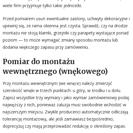
wiele firm przyjmuje tylko takie jednostki.
Przed pomiarem usuń ewentualne zasłony, uchwyty dekoracyjne i
upewnij się, że rama okienna jest czysta. Sprawdź, czy na drodze
montażu nie stoją klamki, grzejniki czy parapety wystające ponad
poziom — to może wymagać zmiany sposobu montażu lub
dodania większego zapasu przy zamówieniu.
Pomiar do montażu
wewnętrznego (wnękowego)
Przy montażu wewnętrznym (we wnęce) należy zmierzyć
szerokość wnęki w trzech punktach: u góry, w środku i u dołu.
Zapisz wszystkie trzy wymiary i jako wymiar zamówieniowy podaj
najwęższy z nich, ponieważ żaluzja musi swobodnie wchodzić w
najszerszym miejscu. Zwykle producenci automatycznie odliczają
tolerancję montażową, ale jeśli zamawiasz bezpośrednio,
doprecyzuj czy mają przeprowadzić redukcję o określony zapas.