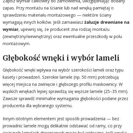
Zapisz wymiar całkowity do zamówienia, uwzględniając dodany
zapas. Przy montażu na ścianie lub nad wnęką pamiętaj o
sprawdzeniu materiału montażowego — niektóre ściany
wymagają innych kołków. Jeśli zamawiasz
żaluzje drewniane na
wymiar
, upewnij się, że producent zna rodzaj montażu
(zewnętrzny/wewnętrzny) oraz ewentualne przeszkody w polu
montażowym.
Głębokość wnęki i wybór lameli
Głębokość wnęki wpływa na wybór szerokości lameli oraz typu
kasety i prowadzeń. Szerokie lamele (np. 50 mm) potrzebują
więcej miejsca na zwinięcie i głębszego profilu maskownicy. W
wąskich wnękach lepiej sprawdzą się węższe lamele (25–35 mm).
Zawsze sprawdź minimalne wymagania głębokości podane przez
producenta dla wybranego systemu.
Innym istotnym elementem jest sposób prowadzenia — bez
prowadnic lamele mogą delikatnie odstawać od ramy, co przy
cięższych lamelach drewnianych może być widoczne. Jeśli wnęka