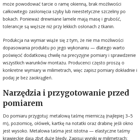
może powodować tarcie o ramę okienną, brak możliwości
całkowitego zasłonięcia szyby lub nieestetyczne szczeliny po
bokach. Ponieważ drewniane lamele mają masę i grubość,
tolerancje są węższe niż przy lekkich osłonach z tkanin.
Produkcja na wymiar wiąże się z tym, że nie ma możliwości
dopasowania produktu po jego wykonaniu — dlatego warto
poświęcić dodatkową chwilę na precyzyjne pomiary i sprawdzenie
wszystkich warunków montażu. Producenci często proszą o
konkretne wymiary w milimetrach, więc zapisz pomiary dokładnie i
podaj je bez zaokrągleń.
Narzędzia i przygotowanie przed
pomiarem
Do pomiaru przygotuj: metalową taśmę mierniczą (najlepiej 3–5
m), poziomicę, ołówek, kartkę na notatki oraz drabinę jeśli okno
jest wysoko. Metalowa taśma jest istotna — elastyczne taśmy
krawieckie dają zbyt duże błędy. Zapisuj wyniki w milimetrach;