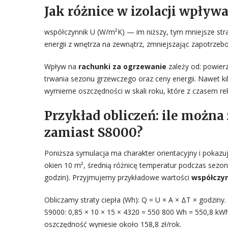
Jak różnice w izolacji wpływ
współczynnik U (W/m²K) — im niższy, tym mniejsze stra
energii z wnętrza na zewnątrz, zmniejszając zapotrzeb
Wpływ na
rachunki za ogrzewanie
zależy od: powierz
trwania sezonu grzewczego oraz ceny energii. Nawet 
wymierne oszczędności w skali roku, które z czasem re
Przykład obliczeń: ile można
zamiast S8000?
Poniższa symulacja ma charakter orientacyjny i pokaz
okien 10 m², średnią różnicę temperatur podczas sezo
godzin). Przyjmujemy przykładowe wartości
współczyn
Obliczamy straty ciepła (Wh): Q = U × A × ΔT × godziny
S9000: 0,85 × 10 × 15 × 4320 = 550 800 Wh = 550,8 kWh.
oszczędność wyniesie około 158,8 zł/rok.