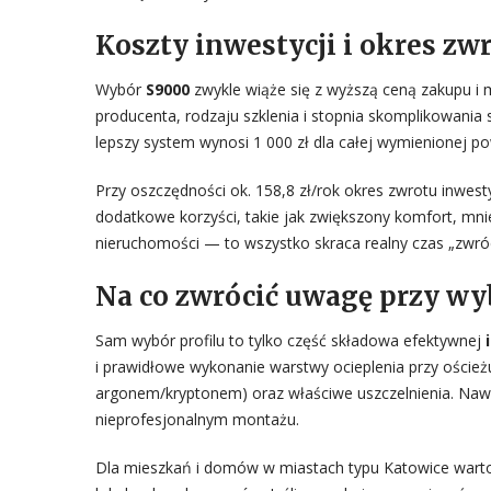
Koszty inwestycji i okres zw
Wybór
S9000
zwykle wiąże się z wyższą ceną zakupu 
producenta, rodzaju szklenia i stopnia skomplikowania s
lepszy system wynosi 1 000 zł dla całej wymienionej po
Przy oszczędności ok. 158,8 zł/rok okres zwrotu inwest
dodatkowe korzyści, takie jak zwiększony komfort, mni
nieruchomości — to wszystko skraca realny czas „zwróce
Na co zwrócić uwagę przy wy
Sam wybór profilu to tylko część składowa efektywnej
i prawidłowe wykonanie warstwy ocieplenia przy ościeżu
argonem/kryptonem) oraz właściwe uszczelnienia. Nawet
nieprofesjonalnym montażu.
Dla mieszkań i domów w miastach typu Katowice warto 