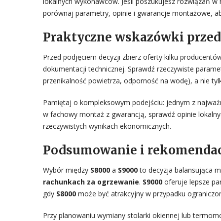
lokalnych wykonawców. Jeśli poszukujesz rozwiązań w r
porównaj parametry, opinie i gwarancje montażowe, ab
Praktyczne wskazówki prze
Przed podjęciem decyzji zbierz oferty kilku producen
dokumentacji technicznej. Sprawdź rzeczywiste parame
przenikalność powietrza, odporność na wodę), a nie ty
Pamiętaj o kompleksowym podejściu: jednym z najważn
w fachowy montaż z gwarancją, sprawdź opinie lokalny
rzeczywistych wynikach ekonomicznych.
Podsumowanie i rekomendac
Wybór między
S8000
a
S9000
to decyzja balansująca m
rachunkach za ogrzewanie
.
S9000
oferuje lepsze pa
gdy
S8000
może być atrakcyjny w przypadku ograniczo
Przy planowaniu wymiany stolarki okiennej lub termomo