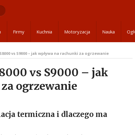
m
Firmy
Kuchnia
Motoryzacja
Nauka
Ogł
 S8000 vs S9000 – jak wpływa na rachunki za ogrzewanie
S8000 vs S9000 – jak
 za ogrzewanie
acja termiczna i dlaczego ma