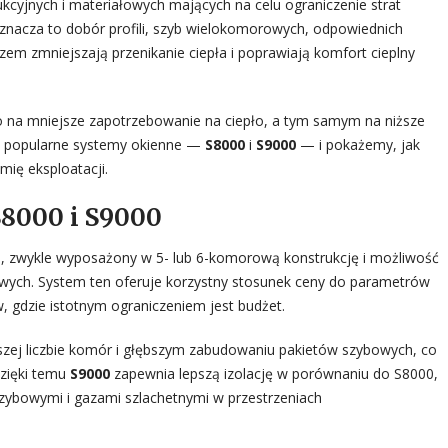
kcyjnych i materiałowych mających na celu ograniczenie strat
znacza to dobór profili, szyb wielokomorowych, odpowiednich
zem zmniejszają przenikanie ciepła i poprawiają komfort cieplny
o na mniejsze zapotrzebowanie na ciepło, a tym samym na niższe
a popularne systemy okienne —
S8000
i
S9000
— i pokażemy, jak
mię eksploatacji.
8000 i S9000
ci, zwykle wyposażony w 5- lub 6-komorową konstrukcję i możliwość
ych. System ten oferuje korzystny stosunek ceny do parametrów
 gdzie istotnym ograniczeniem jest budżet.
szej liczbie komór i głębszym zabudowaniu pakietów szybowych, co
Dzięki temu
S9000
zapewnia lepszą izolację w porównaniu do S8000,
zybowymi i gazami szlachetnymi w przestrzeniach