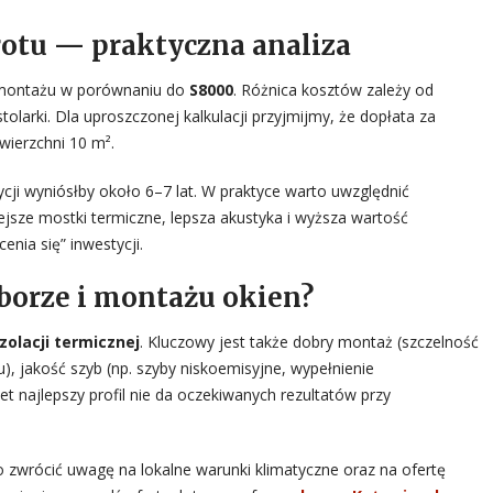
rotu — praktyczna analiza
i montażu w porównaniu do
S8000
. Różnica kosztów zależy od
tolarki. Dla uproszczonej kalkulacji przyjmijmy, że dopłata za
wierzchni 10 m².
ycji wyniósłby około 6–7 lat. W praktyce warto uwzględnić
ejsze mostki termiczne, lepsza akustyka i wyższa wartość
nia się” inwestycji.
borze i montażu okien?
izolacji termicznej
. Kluczowy jest także dobry montaż (szczelność
), jakość szyb (np. szyby niskoemisyjne, wypełnienie
 najlepszy profil nie da oczekiwanych rezultatów przy
zwrócić uwagę na lokalne warunki klimatyczne oraz na ofertę