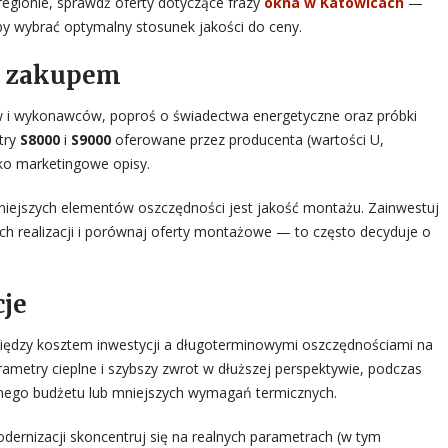
egionie, sprawdź oferty dotyczące frazy
okna w Katowicach
—
y wybrać optymalny stosunek jakości do ceny.
d zakupem
tów i wykonawców, poproś o świadectwa energetyczne oraz próbki
try
S8000
i
S9000
oferowane przez producenta (wartości U,
lko marketingowe opisy.
iejszych elementów oszczędności jest jakość montażu. Zainwestuj
ch realizacji i porównaj oferty montażowe — to często decyduje o
je
iędzy kosztem inwestycji a długoterminowymi oszczędnościami na
rametry cieplne i szybszy zwrot w dłuższej perspektywie, podczas
nego budżetu lub mniejszych wymagań termicznych.
dernizacji skoncentruj się na realnych parametrach (w tym