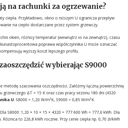
ają na rachunki za ogrzewanie?
ty ciepła. Przykładowo, okno o niższym U ogranicza przepływ
owanie na ciepło dostarczane przez system grzewczy.
chni okien, różnicy temperatur (wewnątrz vs na zewnątrz), czasu
kilkunastoprocentowa poprawa współczynnika U może oznaczać
kompensują wyższy koszt lepszego profilu.
 zaoszczędzić wybierając S9000
uje metodę szacowania oszczędności. Załóżmy łączną powierzchnię
nu grzewczego ΔT = 15 K oraz czas pracy sezonu 180 dni (4320
nika U
: S8000 = 1,20 W/m²K, S9000 = 0,85 W/m²K.
. Dla S8000: 1,20 × 10 × 15 × 4320 = 777 600 Wh = 777,6 kWh. Dla
 Różnica to 226,8 kWh rocznie. Przy cenie ciepła np. 0,70 zł/kWh