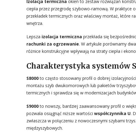
Izolacja termiczna
okien to zestaw rozwiązań konstru
ciepła przez przegrodę szybowo-ramową. W praktyce o
przekładek termicznych oraz właściwy montaż, które ra
wnętrza.
Lepsza
izolacja termiczna
przekłada się bezpośredni
rachunki za ogrzewanie
. W artykule porównamy dw
różnice konstrukcyjne wpływają na straty ciepła i ekono
Charakterystyka systemów S
S8000
to często stosowany profil o dobrej izolacyjnoś
montażu szyb dwukomorowych lub pakietów trzyszybow
termicznych i sprawdza się w modernizacjach budynków,
S9000
to nowszy, bardziej zaawansowany profil o więk
pozwala osiągnąć niższe wartości
współczynnika U
. 
zwłaszcza w połączeniu z nowoczesnymi szybami trzys
międzyszybowych.