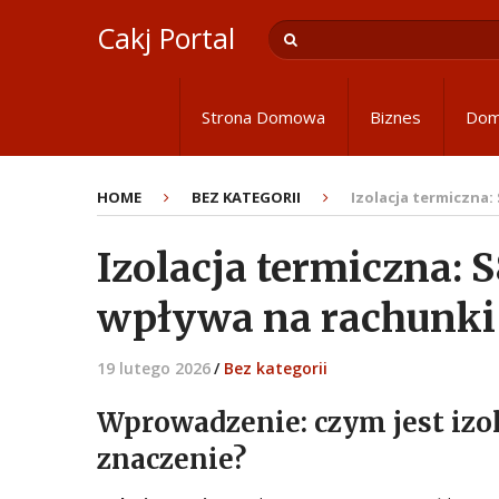
Cakj Portal
Strona Domowa
Biznes
Do
HOME
BEZ KATEGORII
Izolacja termiczna:
Izolacja termiczna: 
wpływa na rachunki
19 lutego 2026
/
Bez kategorii
Wprowadzenie: czym jest izol
znaczenie?