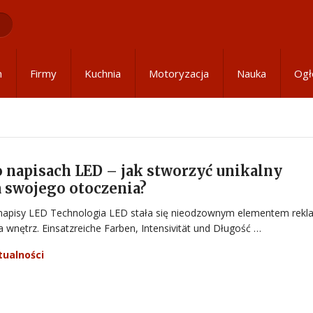
m
Firmy
Kuchnia
Motoryzacja
Nauka
Ogł
 napisach LED – jak stworzyć unikalny
 swojego otoczenia?
apisy LED Technologia LED stała się nieodzownym elementem rekl
a wnętrz. Einsatzreiche Farben, Intensivität und Długość …
tualności