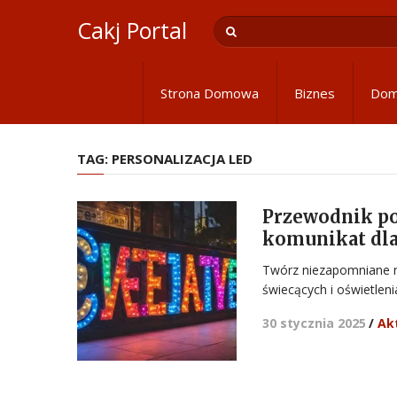
Cakj Portal
Strona Domowa
Biznes
Do
TAG:
PERSONALIZACJA LED
Przewodnik po
komunikat dla
Twórz niezapomniane n
świecących i oświetleni
30 stycznia 2025
/
Ak