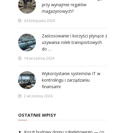
przy wynajmie regałów
magazynowych?
24 listopada 2024
Zastosowanie i korzyści płynące z
używania rolek transportowych
do …
14 września 2024
Wykorzystanie systemów IT w
kontrolingu i zarządzaniu
finansami
2 września 2024
OSTATNIE WPISY
Koszt budowy domu szkieletowego — co