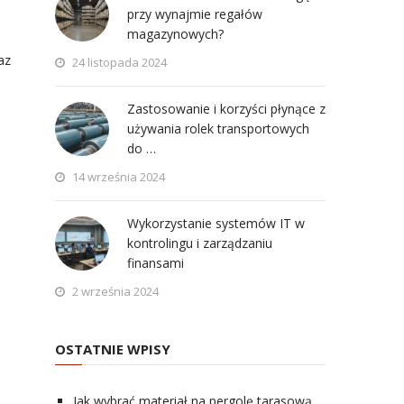
przy wynajmie regałów
magazynowych?
az
24 listopada 2024
Zastosowanie i korzyści płynące z
używania rolek transportowych
do …
14 września 2024
Wykorzystanie systemów IT w
kontrolingu i zarządzaniu
finansami
2 września 2024
OSTATNIE WPISY
Jak wybrać materiał na pergolę tarasową