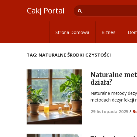
Cakj Portal
Strona Domowa
Biznes
Do
TAG:
NATURALNE ŚRODKI CZYSTOŚCI
Naturalne met
działa?
Naturalne metody dezy
metodach dezynfekcji 
29 listopada 2025
/
B