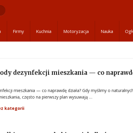
m
Firmy
Kuchnia
Motoryzacja
Nauka
Ogł
ody dezynfekcji mieszkania — co naprawd
nfekcji mieszkania — co naprawdę działa? Gdy myślimy o naturalnyc
mieszkania, często na pierwszy plan wysuwają …
ez kategorii