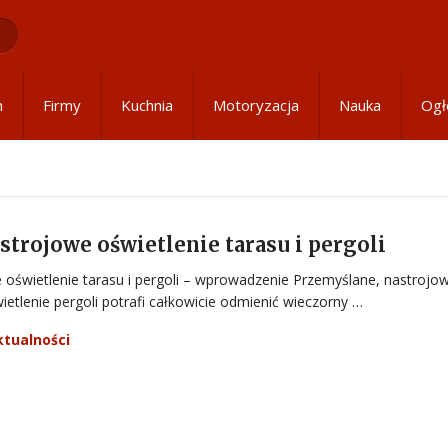
m
Firmy
Kuchnia
Motoryzacja
Nauka
Ogł
trojowe oświetlenie tarasu i pergoli
oświetlenie tarasu i pergoli – wprowadzenie Przemyślane, nastrojo
wietlenie pergoli potrafi całkowicie odmienić wieczorny …
ktualności