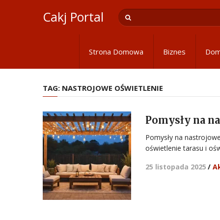
Cakj Portal
Strona Domowa
Biznes
Do
TAG:
NASTROJOWE OŚWIETLENIE
Pomysły na nas
Pomysły na nastrojowe 
oświetlenie tarasu i oś
25 listopada 2025
/
A