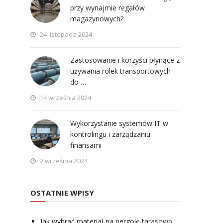
przy wynajmie regałów
magazynowych?
24 listopada 2024
Zastosowanie i korzyści płynące z
używania rolek transportowych
do …
14 września 2024
Wykorzystanie systemów IT w
kontrolingu i zarządzaniu
finansami
2 września 2024
OSTATNIE WPISY
Jak wybrać materiał na pergolę tarasową