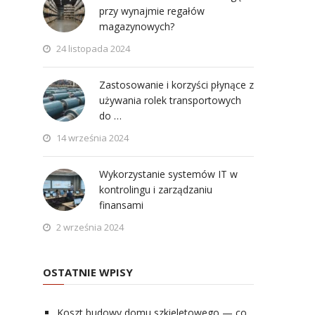
przy wynajmie regałów
magazynowych?
24 listopada 2024
Zastosowanie i korzyści płynące z
używania rolek transportowych
do …
14 września 2024
Wykorzystanie systemów IT w
kontrolingu i zarządzaniu
finansami
2 września 2024
OSTATNIE WPISY
Koszt budowy domu szkieletowego — co