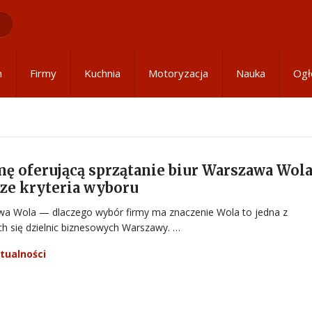
m
Firmy
Kuchnia
Motoryzacja
Nauka
Ogł
mę oferującą sprzątanie biur Warszawa Wol
ze kryteria wyboru
awa Wola — dlaczego wybór firmy ma znaczenie Wola to jedna z
ych się dzielnic biznesowych Warszawy. …
tualności