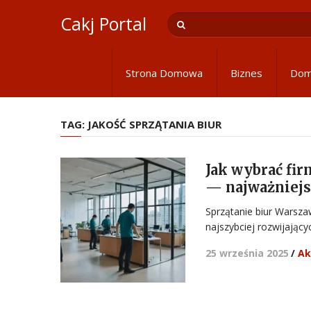
Cakj Portal
Strona Domowa
Biznes
Do
TAG:
JAKOŚĆ SPRZĄTANIA BIUR
Jak wybrać fir
— najważniejs
Sprzątanie biur Warsz
najszybciej rozwijając
25 września 2025
/
Ak