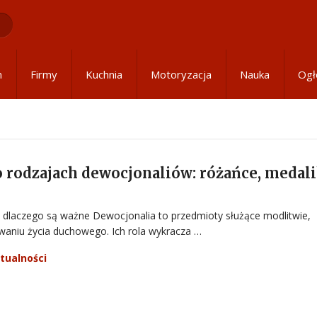
m
Firmy
Kuchnia
Motoryzacja
Nauka
Ogł
 rodzajach dewocjonaliów: różańce, medali
 dlaczego są ważne Dewocjonalia to przedmioty służące modlitwie,
owaniu życia duchowego. Ich rola wykracza …
tualności