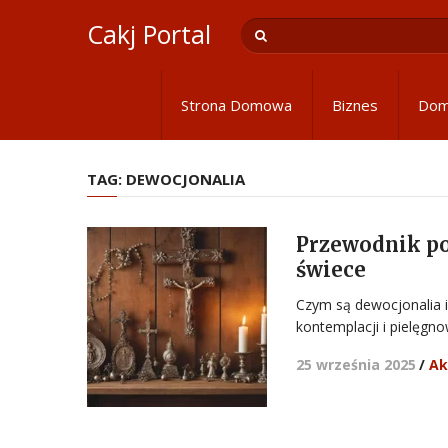
Cakj Portal
Strona Domowa
Biznes
Do
TAG:
DEWOCJONALIA
Przewodnik po
świece
Czym są dewocjonalia i
kontemplacji i pielęgn
25 września 2025
/
Ak