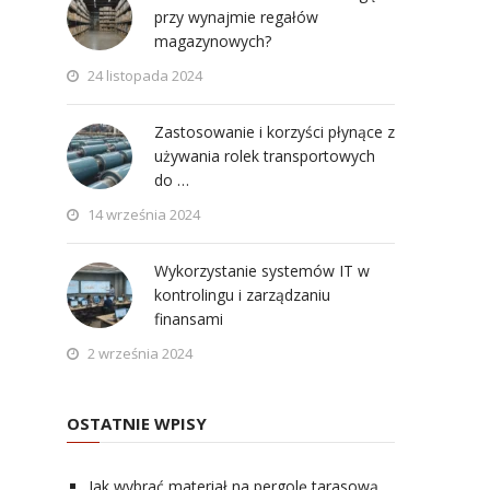
przy wynajmie regałów
magazynowych?
24 listopada 2024
Zastosowanie i korzyści płynące z
używania rolek transportowych
do …
14 września 2024
Wykorzystanie systemów IT w
kontrolingu i zarządzaniu
finansami
2 września 2024
OSTATNIE WPISY
Jak wybrać materiał na pergolę tarasową